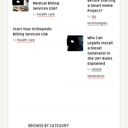
Before Starting
Medical Billing
a Smart Home
Services USA?
Project?
by
health care
by
zio
technologies
Start Your Orthopedic
Billing Services USA
Who Can
by
health care
Legally Install
a Diesel
Generator in
the UK? Rules
Explained
by
Global
Generators
BROWSE BY CATEGORY