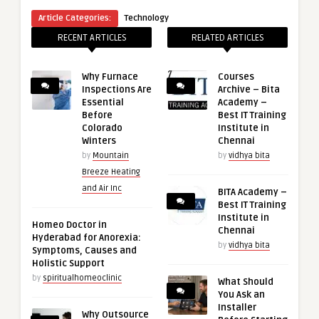
Article Categories:
Technology
RECENT ARTICLES
RELATED ARTICLES
Why Furnace
Courses
Inspections Are
Archive – Bita
Essential
Academy –
Before
Best IT Training
Colorado
Institute in
Winters
Chennai
by
Mountain
by
vidhya bita
Breeze Heating
and Air Inc
BITA Academy –
Best IT Training
Institute in
Homeo Doctor in
Chennai
Hyderabad for Anorexia:
by
vidhya bita
Symptoms, Causes and
Holistic Support
by
spiritualhomeoclinic
What Should
You Ask an
Installer
Why Outsource