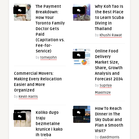
The Payment
Why Koh Tao Is
Breakdown:
the Best Place
How Your
to Learn Scuba
Toronto Family
Diving in
Doctor Gets
Thailand
Paid
by
Khushi Rawat
(Capitation vs.
Fee-for-
Service)
Online Food
Delivery
by
tomejohn
Market Size,
Share, Growth
Commercial Movers:
Analysis and
Making Every Relocation
Forecast 2034
Easier and More
by
Supriya
Organized
Maximize
by
Kevin Harris
How To Reach
Koliko dugo
Dinner In The
traju
Sky Dubai and
bezmetalne
Plan a Smooth
krunice i kako
Visit?
ih treba
by
davidmorris