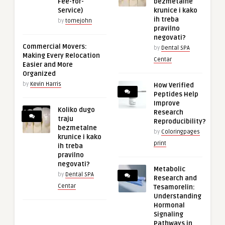
Fee-for-
bezmetalne
Service)
krunice i kako
ih treba
by
tomejohn
pravilno
negovati?
Commercial Movers:
by
Dental SPA
Making Every Relocation
Centar
Easier and More
Organized
by
Kevin Harris
How Verified
Peptides Help
Improve
Koliko dugo
Research
traju
Reproducibility?
bezmetalne
by
Coloringpages
krunice i kako
print
ih treba
pravilno
negovati?
Metabolic
by
Dental SPA
Research and
Centar
Tesamorelin:
Understanding
Hormonal
Signaling
Pathways in