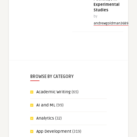
Experimental
Studies
by
andrewgoldman3689
BROWSE BY CATEGORY
Academic Writing
(65)
AI and ML
(99)
Analytics
(32)
App Development
(319)