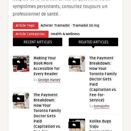
symptômes persistants, consultez toujours un
professionnel de santé.
·
Article Tags:
Acheter Tramadol
Tramadol 50 mg
Article Categories:
Health & Wellness
RECENT ARTICLES
RELATED ARTICLES
Making Your
The Payment
Book More
Breakdown:
Accessible for
How Your
Every Reader
Toronto Family
Doctor Gets
by
George Harvey
Paid
(Capitation vs.
The Payment
Fee-for-
Breakdown:
Service)
How Your
by
tomejohn
Toronto Family
Doctor Gets
Paid
Koliko dugo
(Capitation vs.
traju