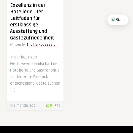
Exzellenz in der
Hotellerie: Der
Leitfaden für
Stats
erstklassige
Ausstattung und
Gästezufriedenheit
Written by
Brigitte Hogasearch
In der heutigen
Wettbewerbslandschaft der
Hotellerie und Gastronomie
ist der erste Eindruck
entscheidend. Gäste suchen
[…]
3 months ago
0
0