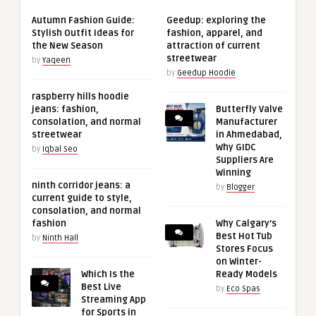
Autumn Fashion Guide:
Geedup: exploring the
Stylish Outfit Ideas for
fashion, apparel, and
the New Season
attraction of current
streetwear
by
Yaqeen
by
Geedup Hoodie
raspberry hills hoodie
jeans: fashion,
Butterfly Valve
consolation, and normal
Manufacturer
streetwear
in Ahmedabad,
Why GIDC
by
Iqbal Seo
Suppliers Are
Winning
ninth corridor jeans: a
by
Blogger
current guide to style,
consolation, and normal
fashion
Why Calgary’s
Best Hot Tub
by
Ninth Hall
Stores Focus
on Winter-
Which Is the
Ready Models
Best Live
by
Eco Spas
Streaming App
for Sports in