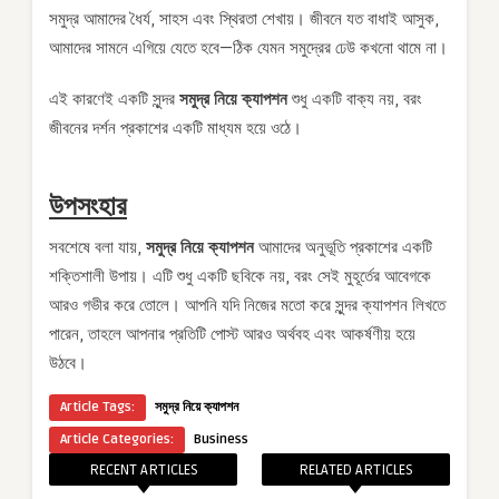
সমুদ্র আমাদের ধৈর্য, সাহস এবং স্থিরতা শেখায়। জীবনে যত বাধাই আসুক,
আমাদের সামনে এগিয়ে যেতে হবে—ঠিক যেমন সমুদ্রের ঢেউ কখনো থামে না।
এই কারণেই একটি সুন্দর
সমুদ্র নিয়ে ক্যাপশন
শুধু একটি বাক্য নয়, বরং
জীবনের দর্শন প্রকাশের একটি মাধ্যম হয়ে ওঠে।
উপসংহার
সবশেষে বলা যায়,
সমুদ্র নিয়ে ক্যাপশন
আমাদের অনুভূতি প্রকাশের একটি
শক্তিশালী উপায়। এটি শুধু একটি ছবিকে নয়, বরং সেই মুহূর্তের আবেগকে
আরও গভীর করে তোলে। আপনি যদি নিজের মতো করে সুন্দর ক্যাপশন লিখতে
পারেন, তাহলে আপনার প্রতিটি পোস্ট আরও অর্থবহ এবং আকর্ষণীয় হয়ে
উঠবে।
Article Tags:
সমুদ্র নিয়ে ক্যাপশন
Article Categories:
Business
RECENT ARTICLES
RELATED ARTICLES