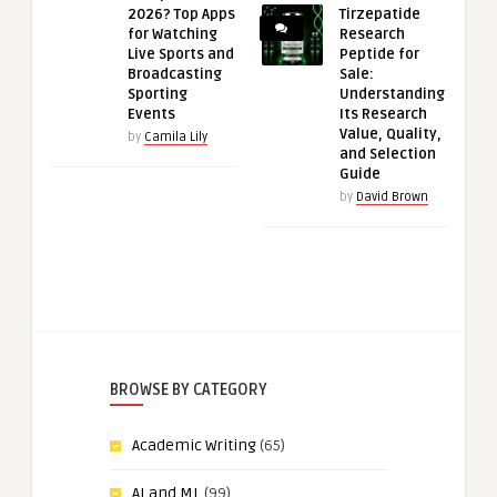
2026? Top Apps
Tirzepatide
for Watching
Research
Live Sports and
Peptide for
Broadcasting
Sale:
Sporting
Understanding
Events
Its Research
Value, Quality,
by
Camila Lily
and Selection
Guide
by
David Brown
BROWSE BY CATEGORY
Academic Writing
(65)
AI and ML
(99)